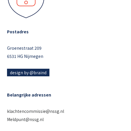
Postadres
Groenestraat 209
6531 HG Nijmegen
design by @braind
Belangrijke adressen
klachtencommissie@nssg.nl
Meldpunt@nssg.nl