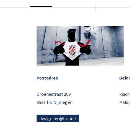
Postadres
Bela
Groenestraat 209
klac
6531 HG Nijmegen
Meld
design by @braind