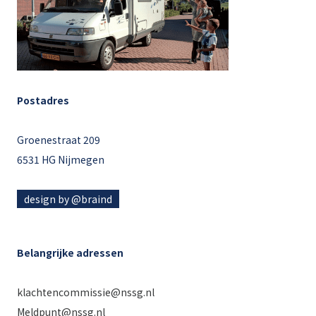
Postadres
Groenestraat 209
6531 HG Nijmegen
design by @braind
Belangrijke adressen
klachtencommissie@nssg.nl
Meldpunt@nssg.nl